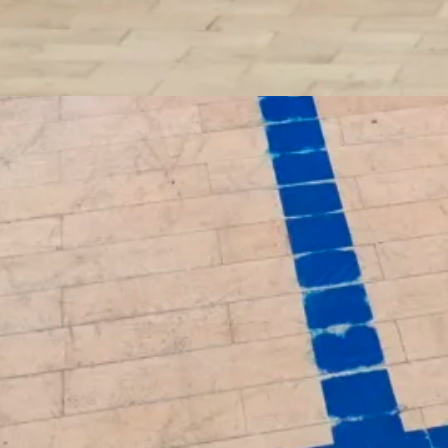
urniere der weiblichen E-
schaften noch einmal aufs
mals in der E-Jugend. Davor waren sie
 nie auf dem Spielfeld, weil sie noch
d trotz einiger Spielerinnenabsagen
Spielerinnen gut präsentiert. Ganz
r E1, die ja…