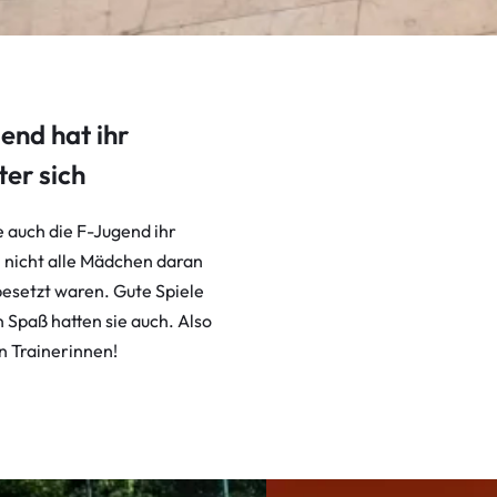
:
Weiterlesen
D
i
e
end hat ihr
V
o
ter sich
r
b
 auch die F-Jugend ihr
e
 nicht alle Mädchen daran
r
esetzt waren. Gute Spiele
e
 Spaß hatten sie auch. Also
i
en Trainerinnen!
t
u
n
g
s