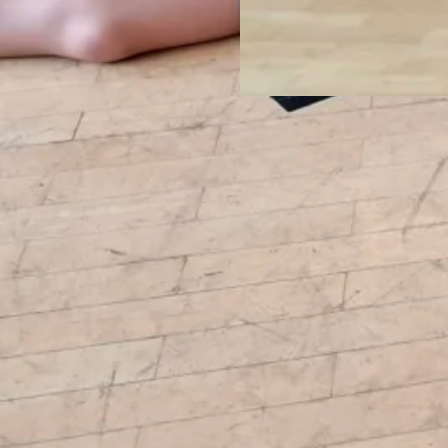
14. Juni 2026
Die Vorbereitungst
Jugend
Am 13.6. mussten beide Mann
Handballparkett. Die E2 erst
noch Minis, bzw. standen noch
nicht so lange dabei sind. Un
haben sich die verbliebenen 
anders war der „Anspruch“ de
Allgemein