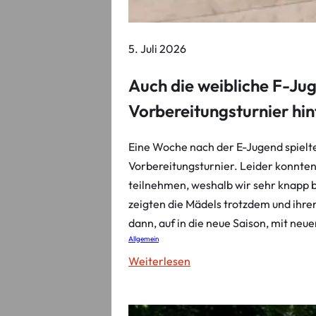
5. Juli 2026
Auch die weibliche F-Jug
Vorbereitungsturnier hin
Eine Woche nach der E-Jugend spielte
Vorbereitungsturnier. Leider konnten
teilnehmen, weshalb wir sehr knapp b
zeigten die Mädels trotzdem und ihren
dann, auf in die neue Saison, mit neu
Allgemein
:
Weiterlesen
A
u