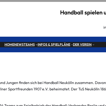
Handball spielen 
i
HOME
NEWS
TEAMS
INFOS & SPIELPLÄNE
DER VEREIN
d Jungen finden sich bei Handball Neukölln zusammen. Davon s
lner Sportfreunden 1907 e.V. beheimatet. Der TuS Neukölln 1865
 14 Teams zum Spielbetrieb des Handball-Verbandes Berlin und