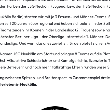
den Farben der JSG Neukölln (Jugend) bzw. der HSG Neukölln (E
lln Berlin) starten wir mit je 3 Frauen- und Männer-Teams. S
en seit 20 Jahren überregional und haben sich zuletzt in der S
-Teams zeigen ihr Können in der Landesliga (2. Frauen) sowie 
 höchsten Berliner Liga – der Oberliga –startet die 1. Männer. 
andesliga. Und wem das alles zuviel ist, für den bietet sich ein
Namen JSG Neukölln am Start und bringen 8 Teams auf die Platt
l-AGs, aktive Schiedsrichter und Kampfgerichte, lizenzierte Tr
iele Betreuern und noch mehr tatkräftige Eltern runden unser 
hung zwischen Spitzen- und Breitensport im Zusammenspiel dreie
 erleben in Neukölln.