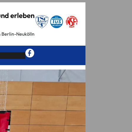
und erleben
n Berlin-Neukölln