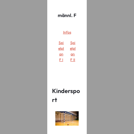
männl. F
Infos
Spi
Spi
elpl
elpl
an
an
F I
F II
Kinderspo
rt