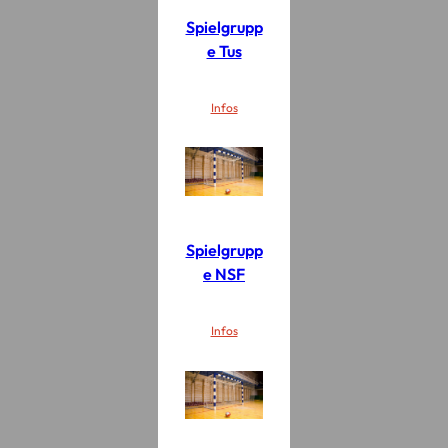
Spielgrupp
e Tus
Infos
Spielgrupp
e NSF
Infos