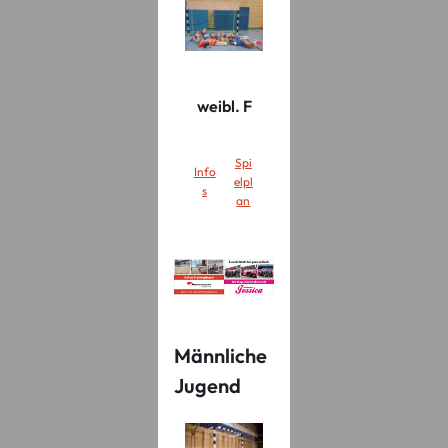
weibl. F
Spi
Info
elpl
s
an
Männliche
Jugend