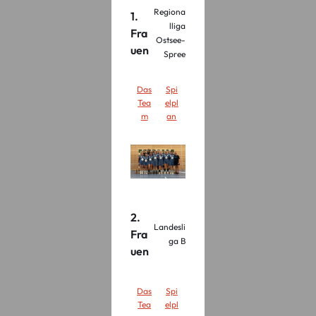
Regiona
1.
lliga
Fra
Ostsee-
uen
Spree
Das
Spi
Tea
elpl
m
an
2.
Landesli
Fra
ga B
uen
Das
Spi
Tea
elpl