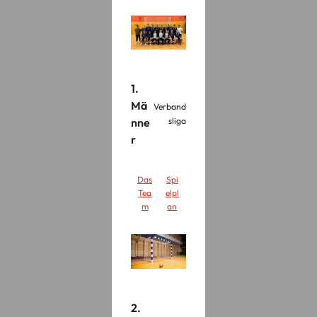
1.
Mä
Verband
nne
sliga
r
Das
Spi
Tea
elpl
m
an
2.