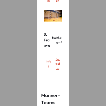
m
an
3.
Bezirksli
Fra
ga A
uen
Spi
Info
elpl
s
an
Männer-
Teams