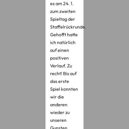
es am 24. 1.
zum zweiten
Spieltag der
Staffelrückrunde.
Gehofft hatte
ich natürlich
auf einen
positiven
Verlauf. Zu
recht! Bis auf
das erste
Spiel konnten
wir die
anderen
wieder zu
unseren
Gunsten