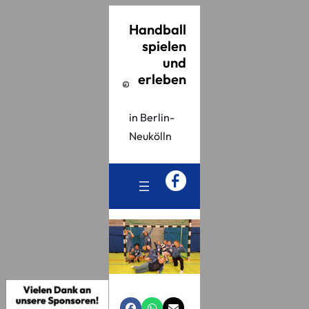
Handball
spielen
und
erleben
in Berlin-
Neukölln