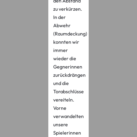
den Abstand
zu verkürzen.
In der
Abwehr
(Raumdeckung)
konnten wir
immer
wieder die
Gegnerinnen
zurückdrängen
und die
Torabschlüsse
vereiteln.
Vorne
verwandelten
unsere
Spielerinnen