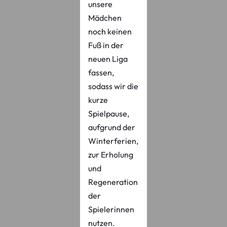
unsere
Mädchen
noch keinen
Fuß in der
neuen Liga
fassen,
sodass wir die
kurze
Spielpause,
aufgrund der
Winterferien,
zur Erholung
und
Regeneration
der
Spielerinnen
nutzen.