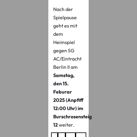
Nach der
Spielpause
geht es mit
dem
Heimspiel
gegen SG
AC/Eintracht
Berlin II am
Samstag,
den 15.
Feburar
2025 (Anpfiff
12:00 Uhr) im
Burschrosensteig
12
weiter.