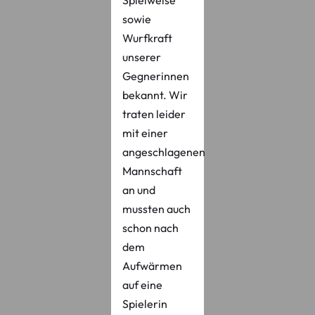
Spielweise
sowie
Wurfkraft
unserer
Gegnerinnen
bekannt. Wir
traten leider
mit einer
angeschlagenen
Mannschaft
an und
mussten auch
schon nach
dem
Aufwärmen
auf eine
Spielerin