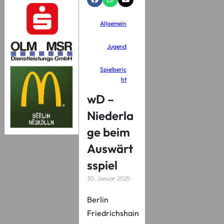
Allgemein
Jugend
Spielberic
ht
wD –
Niederla
ge beim
Auswärt
sspiel
30. Januar 2025
Berlin
Friedrichshain