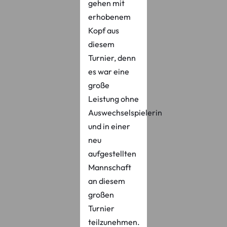
gehen mit
erhobenem
Kopf aus
diesem
Turnier, denn
es war eine
große
Leistung ohne
Auswechselspielerin
und in einer
neu
aufgestellten
Mannschaft
an diesem
großen
Turnier
teilzunehmen.