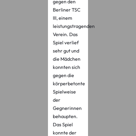
gegen den
Berliner TSC
III, einem
leistungstragenden
Verein. Das
Spiel verlief
sehr gut und
die Mädchen
konnten sich
gegen die
körperbetonte
Spielweise
der
Gegnerinnen
behaupten.
Das Spiel
konnte der