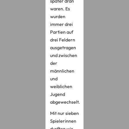
später dran
waren. Es
wurden
immer drei
Partien auf
drei Feldern
ausgetragen
und zwischen
der
männlichen
und
weiblichen
Jugend
abgewechselt.
Mit nur sieben
Spielerinnen
durften wir