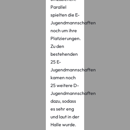
Parallel
spielten die E-
Jugendmannschaften
noch um ihre
Platzierungen.
Zu den
bestehenden
25 E-
Jugendmannschaften
kamen noch
25 weitere D-
Jugendmannschaften
dazu, sodass
es sehr eng
und laut in der
Halle wurde.