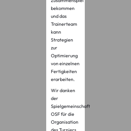
Zusammenspiel
bekommen
und das
Trainerteam
kann
Strategien
zur
Optimierung
von einzelnen
Fertigkeiten
erarbeiten.
Wir danken
der
Spielgemeinschaft
OSF für die
Organisation
des Turniers