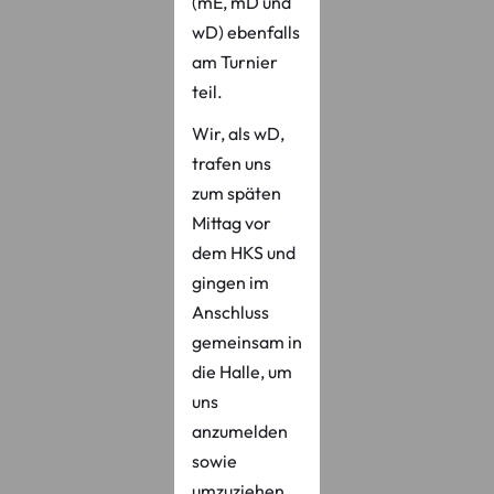
(mE, mD und
wD) ebenfalls
am Turnier
teil.
Wir, als wD,
trafen uns
zum späten
Mittag vor
dem HKS und
gingen im
Anschluss
gemeinsam in
die Halle, um
uns
anzumelden
sowie
umzuziehen.