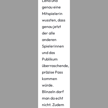
Lena und
genau eine
Mitspielerin
wussten, dass
genau jetzt
der alle
anderen
Spielerinnen
und das
Publikum
überraschende,
präzise Pass
kommen
würde.
Blinzeln darf
man da echt
nicht. Zudem