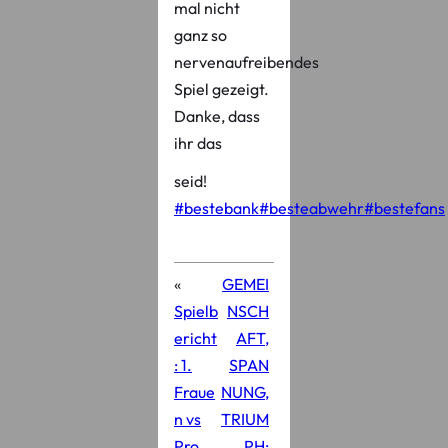
mal nicht
ganz so
nervenaufreibendes
Spiel gezeigt.
Danke, dass
ihr das
seid!
#bestebank
#besteabwehr
#bestefans
«
GEMEI
Spielb
NSCH
ericht
AFT,
: 1.
SPAN
Fraue
NUNG,
n vs
TRIUM
Pro
PH: