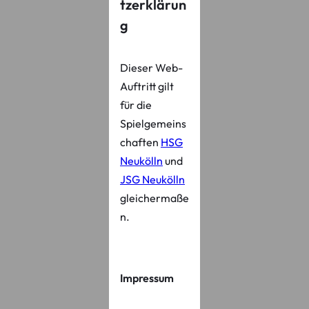
tzerklärun
g
Dieser Web-
Auftritt gilt
für die
Spielgemeins
chaften
HSG
Neukölln
und
JSG Neukölln
gleichermaße
n.
Impressum